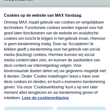
Neem hier een gratis abonnement op onze
nieuwsbrief. Elke vrijdag- en dinsdagochtend in
uw mailbox.
Verzend
Nieuwsbrief
Neem hier een gratis abonnement op onze
nieuwsbrief. Elke vrijdag- en dinsdagochtend in uw
mailbox.
Contact
Algemene voorwaarden
Privacyverklaring
Cookieverklaring