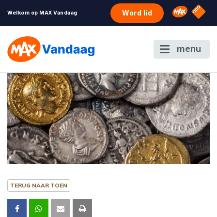
NPO S
Omroep 
Word lid
Welkom op MAX Vandaag
menu
TERUG NAAR TOEN