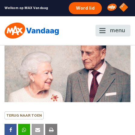
NPO S
Omroep 
Word lid
Welkom op MAX Vandaag
menu
TERUG NAAR TOEN