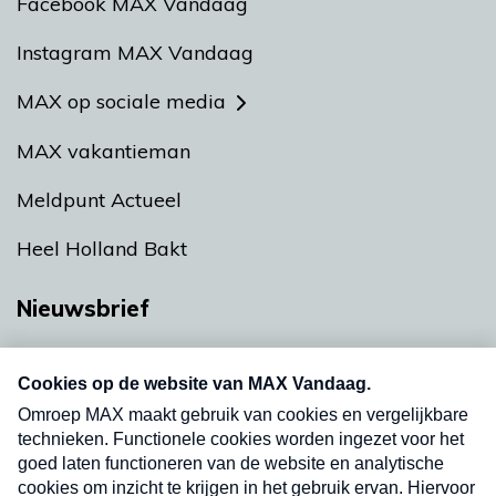
Facebook MAX Vandaag
Instagram MAX Vandaag
MAX op sociale media
MAX vakantieman
Meldpunt Actueel
Heel Holland Bakt
Nieuwsbrief
Neem hier een gratis abonnement op onze
nieuwsbrief. Elke vrijdag- en dinsdagochtend in
uw mailbox.
Verzend