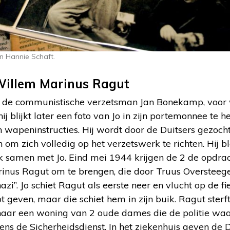
n Hannie Schaft.
Willem Marinus Ragut
t de communistische verzetsman Jan Bonekamp, voor w
hij blijkt later een foto van Jo in zijn portemonnee t
en wapeninstructies. Hij wordt door de Duitsers gezoc
 om zich volledig op het verzetswerk te richten. Hij bl
k samen met Jo. Eind mei 1944 krijgen de 2 de opdr
rinus Ragut om te brengen, die door Truus Overstee
azi”. Jo schiet Ragut als eerste neer en vlucht op de f
geven, maar die schiet hem in zijn buik. Ragut sterft 
aar een woning van 2 oude dames die de politie wa
s de Sicherheidsdienst. In het ziekenhuis geven de D