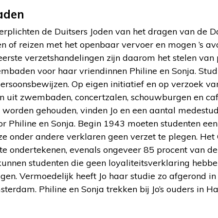
aden
erplichten de Duitsers Joden van het dragen van de Da
n of reizen met het openbaar vervoer en mogen ’s avo
 eerste verzetshandelingen zijn daarom het stelen va
wembaden voor haar vriendinnen Philine en Sonja. Stu
ersoonsbewijzen. Op eigen initiatief en op verzoek van
n uit zwembaden, concertzalen, schouwburgen en caf
en worden gehouden, vinden Jo en een aantal medestu
r Philine en Sonja. Begin 1943 moeten studenten een l
e onder andere verklaren geen verzet te plegen. H
 te ondertekenen, evenals ongeveer 85 procent van de
unnen studenten die geen loyaliteitsverklaring hebbe
lgen. Vermoedelijk heeft Jo haar studie zo afgerond in
sterdam. Philine en Sonja trekken bij Jo’s ouders in Ha