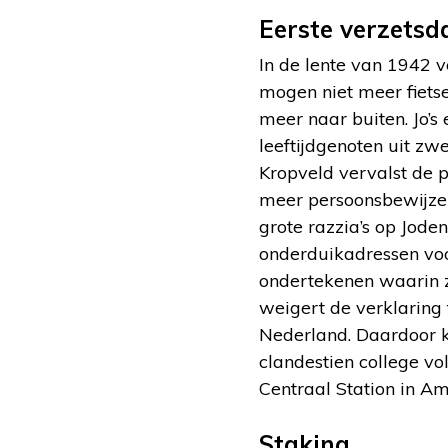
Eerste verzetsd
In de lente van 1942 v
mogen niet meer fietse
meer naar buiten. Jo’s
leeftijdgenoten uit z
Kropveld vervalst de p
meer persoonsbewijze
grote razzia’s op Jod
onderduikadressen voo
ondertekenen waarin z
weigert de verklaring
Nederland. Daardoor k
clandestien college vo
Centraal Station in Am
Staking