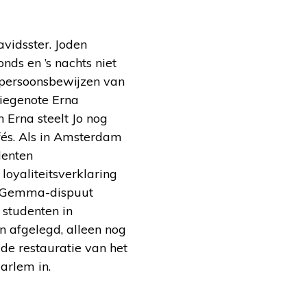
vidsster. Joden
nds en ’s nachts niet
n persoonsbewijzen van
diegenote Erna
 Erna steelt Jo nog
és. Als in Amsterdam
denten
oyaliteitsverklaring
et Gemma-dispuut
 studenten in
n afgelegd, alleen nog
 de restauratie van het
arlem in.