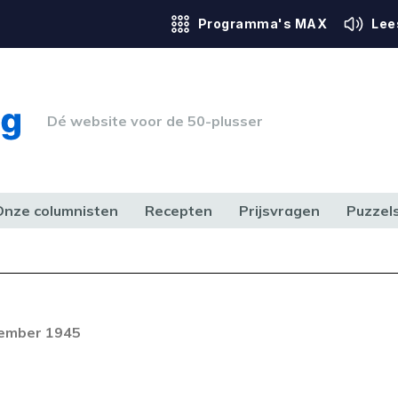
Programma's MAX
Lee
Dé website voor de 50-plusser
Onze columnisten
Recepten
Prijsvragen
Puzzel
ERK & RECHT
GEZONDHEID & SPORT
HUIS, TUIN & HOBBY
MEDIA & 
vember 1945