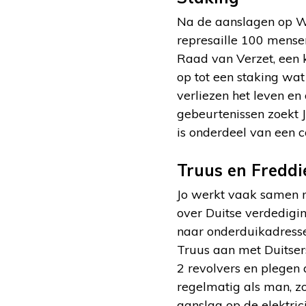
Na de aanslagen op W
represaille 100 mense
Raad van Verzet, een 
op tot een staking wat
verliezen het leven e
gebeurtenissen zoekt 
is onderdeel van een 
Truus en Freddi
Jo werkt vaak samen m
over Duitse verdedigi
naar onderduikadress
Truus aan met Duitser
2 revolvers en plegen 
regelmatig als man, zod
aanslag op de elektric