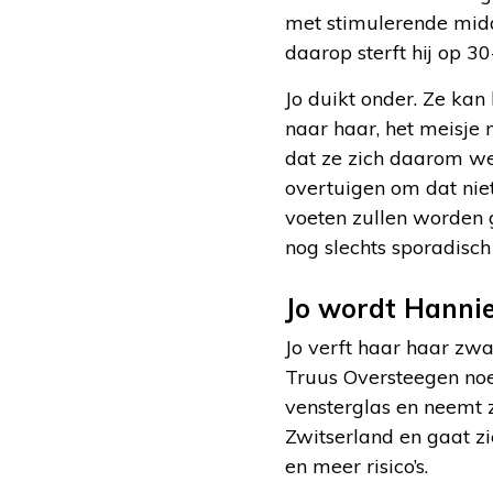
met stimulerende midd
daarop sterft hij op 30-
Jo duikt onder. Ze kan
naar haar, het meisje 
dat ze zich daarom wel
overtuigen om dat niet
voeten zullen worden g
nog slechts sporadisc
Jo wordt Hanni
Jo verft haar haar zw
Truus Oversteegen noe
vensterglas en neemt z
Zwitserland en gaat z
en meer risico’s.