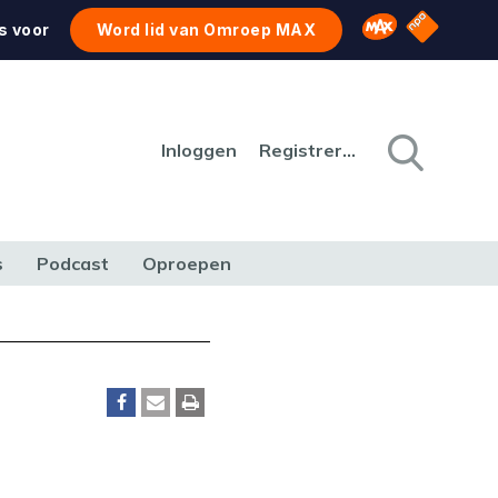
NPO Star
Omroep MAX
s voor
Word lid van Omroep MAX
Inloggen
Registreren
s
Podcast
Oproepen
CULTUUR
NATUUR & MILIEU
REIZEN & VERKEER