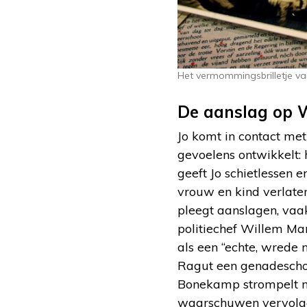
Het vermommingsbrilletje va
De aanslag op 
Jo komt in contact me
gevoelens ontwikkelt: 
geeft Jo schietlessen 
vrouw en kind verlaten
pleegt aanslagen, vaa
politiechef Willem Ma
als een “echte, wrede n
Ragut een genadeschot 
Bonekamp strompelt n
waarschuwen vervolgen