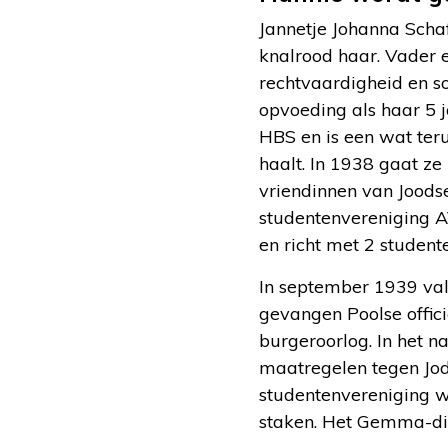
Jannetje Johanna Scha
knalrood haar. Vader e
rechtvaardigheid en so
opvoeding als haar 5 j
HBS en is een wat teru
haalt. In 1938 gaat ze
vriendinnen van Joodse
studentenvereniging A
en richt met 2 stude
In september 1939 vall
gevangen Poolse offic
burgeroorlog. In het n
maatregelen tegen Jod
studentenvereniging w
staken. Het Gemma-disp