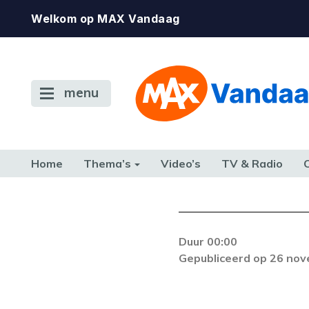
Welkom op MAX Vandaag
menu
Home
Thema’s
Video’s
TV & Radio
CONSUMENT
ETEN & DRINKEN
FAMILIE & RELATIE
GELD, W
TERUG NAAR TOEN
Duur 00:00
Gepubliceerd op 26 no