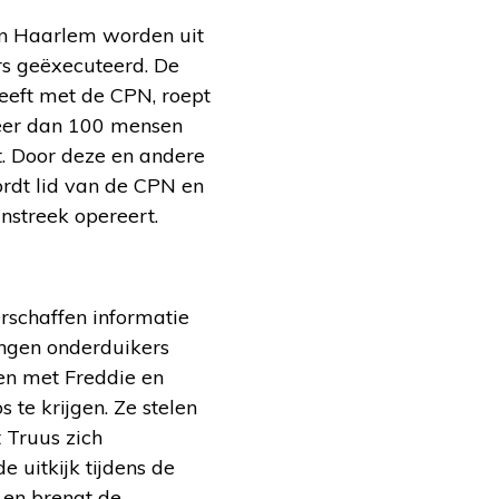
in Haarlem worden uit
rs geëxecuteerd. De
eeft met de CPN, roept
 meer dan 100 mensen
. Door deze en andere
ordt lid van de CPN en
nstreek opereert.
rschaffen informatie
engen onderduikers
en met Freddie en
te krijgen. Ze stelen
 Truus zich
e uitkijk tijdens de
n en brengt de