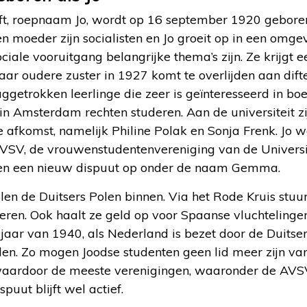
ft, roepnaam Jo, wordt op 16 september 1920 geboren
n moeder zijn socialisten en Jo groeit op in een omg
ciale vooruitgang belangrijke thema’s zijn. Ze krijgt
aar oudere zuster in 1927 komt te overlijden aan dift
ggetrokken leerlinge die zeer is geïnteresseerd in boe
 in Amsterdam rechten studeren. Aan de universiteit z
 afkomst, namelijk Philine Polak en Sonja Frenk. Jo w
VSV, de vrouwenstudentenvereniging van de Univers
nten een nieuw dispuut op onder de naam Gemma.
en de Duitsers Polen binnen. Via het Rode Kruis stuur
ieren. Ook haalt ze geld op voor Spaanse vluchteling
ajaar van 1940, als Nederland is bezet door de Duitse
en. Zo mogen Joodse studenten geen lid meer zijn va
aardoor de meeste verenigingen, waaronder de AVSV,
uut blijft wel actief.