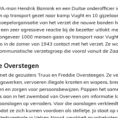
A-man Hendrik Bannink en een Duitse onderofficier 
n op transport gezet naar kamp Vught en 10 gijzelaa
koepelorganisatie van het verzet die nauwe banden h
 een zeer agressieve reactie bij de bezetter uitlokt:
n ongeveer 1000 mensen gaan op transport naar Vught
Jo in de zomer van 1943 contact met het verzet. Ze w
communistische verzetsgroep die vooral vanuit de Zaa
e Overstegen
et de gezusters Truus en Freddie Oversteegen. Ze ve
ngswerken, vervoeren illegale kranten en wapens, br
en en zorgen voor persoonsbewijzen. Pappen het sam
s aan in het zwembad van Overveen om informatie los 
aanslagen op verraders. Voor die aanslagen verkleedt
at ze zich kunnen voordoen als stelletje. Jo staat op d
iteitscentrale in Velsen-Noord, smokkelt munitiekiste