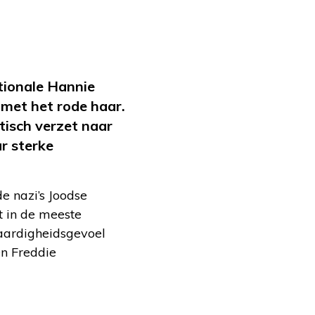
tionale Hannie
met het rode haar.
tisch verzet naar
r sterke
e nazi’s Joodse
t in de meeste
vaardigheidsgevoel
en Freddie