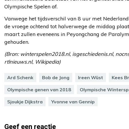
Olympische Spelen af.
Vanwege het tijdsverschil van 8 uur met Nederland 
de vroege ochtend tot halverwege de middag plaat
maart zullen eveneens in Peyongchang de Paraly
gehouden.
(Bron: winterspelen2018.nl, isgeschiedenis.nl, nocns
rtlnieuws.nl, Wikipedia)
Ard Schenk
Bob de Jong
Ireen Wüst
Kees B
Olympische genen van 2018
Olympische Wintersp
Sjoukje Dijkstra
Yvonne van Gennip
Geef een reactie