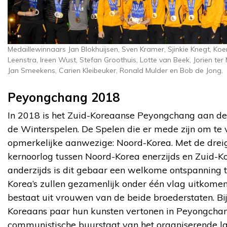
Medaillewinnaars Jan Blokhuijsen, Sven Kramer, Sjinkie Knegt, Koen
Leenstra, Ireen Wust, Stefan Groothuis, Lotte van Beek, Jorien ter
Jan Smeekens, Carien Kleibeuker, Ronald Mulder en Bob de Jong.
Peyongchang 2018
In 2018 is het Zuid-Koreaanse Peyongchang aan de
de Winterspelen. De Spelen die er mede zijn om te 
opmerkelijke aanwezige: Noord-Korea. Met de drei
kernoorlog tussen Noord-Korea enerzijds en Zuid-K
anderzijds is dit gebaar een welkome ontspanning
Korea’s zullen gezamenlijk onder één vlag uitkome
bestaat uit vrouwen van de beide broederstaten. Bij
Koreaans paar hun kunsten vertonen in Peyongcha
communistische buurstaat van het organiserende la