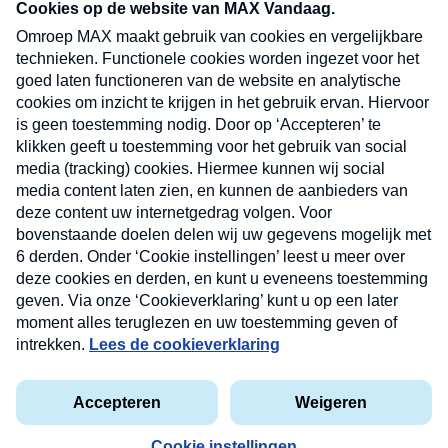
nieuwsbrief. Elke vrijdag- en dinsdagochtend in
uw mailbox.
Verzend
Nieuwsbrief
Neem hier een gratis abonnement op onze
nieuwsbrief. Elke vrijdag- en dinsdagochtend in uw
mailbox.
Contact
Algemene voorwaarden
Privacyverklaring
Cookieverklaring
Kwetsbaarheid melden
privacyverklaring
Copyright © 2026 MAX Vandaag -
Omroep MAX