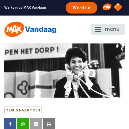
NPO S
Omroep 
Word lid
Welkom op MAX Vandaag
menu
TERUG NAAR TOEN