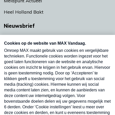
Meldpunt Actueel
Heel Holland Bakt
Nieuwsbrief
Neem hier een gratis abonnement op onze
nieuwsbrief. Elke vrijdag- en dinsdagochtend in
uw mailbox.
Verzend
Nieuwsbrief