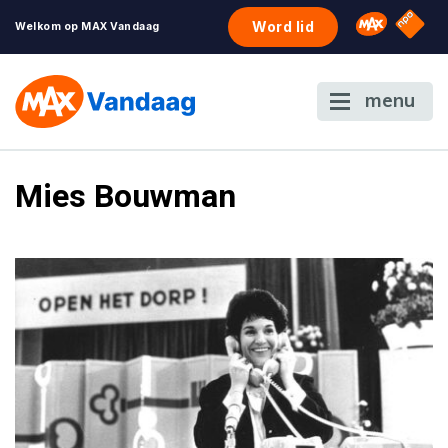
NPO S
Omroep 
Word lid
Welkom op MAX Vandaag
menu
Mies Bouwman