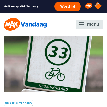
NPO S
Omroep 
Word lid
Welkom op MAX Vandaag
menu
REIZEN & VERKEER