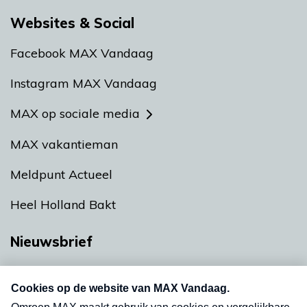
Websites & Social
Facebook MAX Vandaag
Instagram MAX Vandaag
MAX op sociale media
MAX vakantieman
Meldpunt Actueel
Heel Holland Bakt
Nieuwsbrief
Neem hier een gratis abonnement op onze
nieuwsbrief. Elke vrijdag- en dinsdagochtend in
uw mailbox.