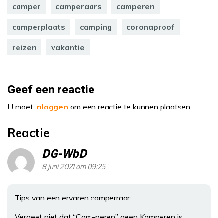
camper
camperaars
camperen
camperplaats
camping
coronaproof
reizen
vakantie
Geef een reactie
U moet
inloggen
om een reactie te kunnen plaatsen.
Reactie
DG-WbD
8 juni 2021 om 09:25
Tips van een ervaren camperraar:
Vergeet niet dat “Cam-peren” geen Kamperen is.