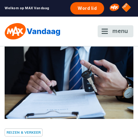
NPO S
Omroep 
Word lid
Welkom op MAX Vandaag
menu
REIZEN & VERKEER