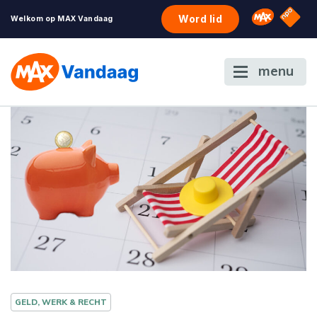
NPO S
Omroep 
Word lid
Welkom op MAX Vandaag
menu
GELD, WERK & RECHT