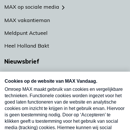
MAX op sociale media
MAX vakantieman
Meldpunt Actueel
Heel Holland Bakt
Nieuwsbrief
Neem hier een gratis abonnement op onze
nieuwsbrief. Elke vrijdag- en dinsdagochtend in
uw mailbox.
Verzend