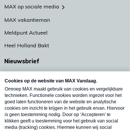
MAX op sociale media
MAX vakantieman
Meldpunt Actueel
Heel Holland Bakt
Nieuwsbrief
Neem hier een gratis abonnement op onze
nieuwsbrief. Elke vrijdag- en dinsdagochtend in
uw mailbox.
Verzend