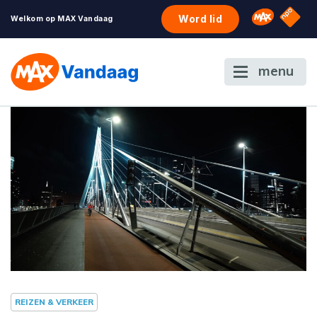
NPO S
Omroep 
Word lid
Welkom op MAX Vandaag
menu
REIZEN & VERKEER