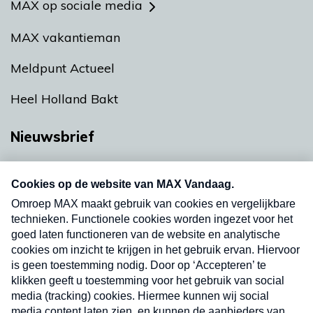
MAX op sociale media
MAX vakantieman
Meldpunt Actueel
Heel Holland Bakt
Nieuwsbrief
Neem hier een gratis abonnement op onze
nieuwsbrief. Elke vrijdag- en dinsdagochtend in
uw mailbox.
Verzend