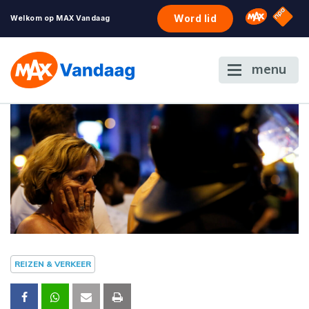
NPO S
Omroep 
Word lid
Welkom op MAX Vandaag
menu
REIZEN & VERKEER