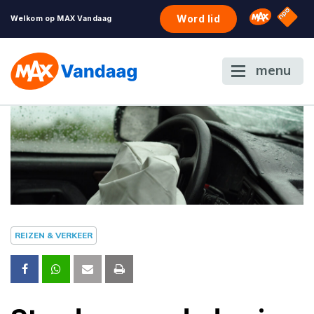
NPO S
Omroep 
Word lid
Welkom op MAX Vandaag
menu
REIZEN & VERKEER