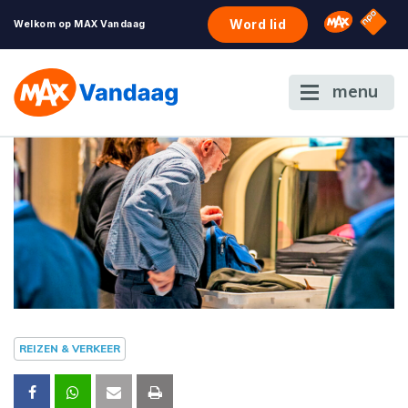
NPO S
Omroep 
Word lid
Welkom op MAX Vandaag
menu
REIZEN & VERKEER