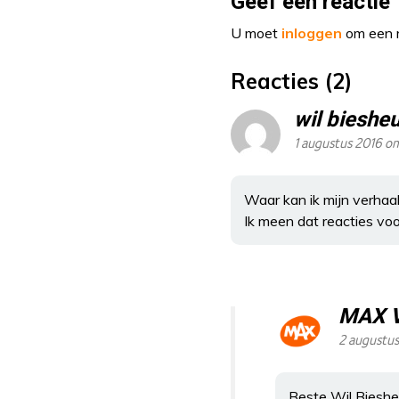
Geef een reactie
U moet
inloggen
om een r
Reacties (2)
wil bieshe
1 augustus 2016 o
Waar kan ik mijn verhaal
Ik meen dat reacties vo
MAX 
2 augustus
Beste Wil Biesheu