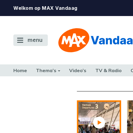
Welkom op MAX Vandaag
menu
Home
Thema’s
Video’s
TV & Radio
CONSUMENT
ETEN & DRINKEN
FAMILIE & RELATIE
GELD, W
TERUG NAAR TOEN
De gewenste st
beschikbaar. Als he
neem dan contact