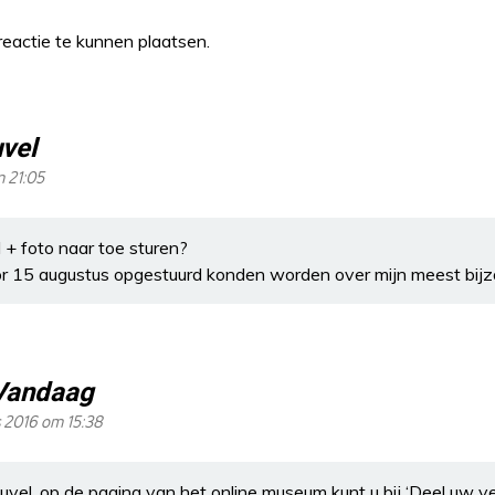
eactie te kunnen plaatsen.
uvel
m 21:05
 + foto naar toe sturen?
or 15 augustus opgestuurd konden worden over mijn meest bijz
Vandaag
 2016 om 15:38
vel, op de pagina van het online museum kunt u bij ‘Deel uw ve