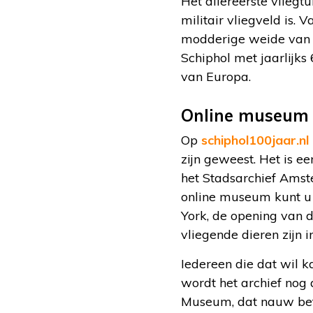
Het allereerste vlieg
militair vliegveld is.
modderige weide van bo
Schiphol met jaarlijks
van Europa.
Online museum
Op
schiphol100jaar.nl
zijn geweest. Het is 
het Stadsarchief Ams
online museum kunt u 
York, de opening van 
vliegende dieren zijn 
Iedereen die dat wil k
wordt het archief nog
Museum, dat nauw betr