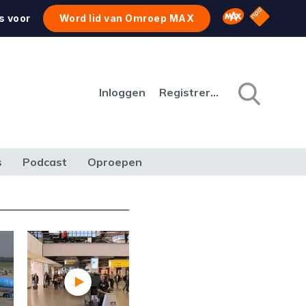
NPO Star
Omroep MAX
s voor
Word lid van Omroep MAX
Inloggen
Registreren
s
Podcast
Oproepen
CULTUUR
NATUUR & MILIEU
REIZEN & VERKEER