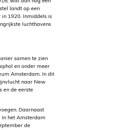
1916, wat dan nog een
stel landt op een
 in 1920. Inmiddels is
ngrijkste luchthavens
 manier samen te zien
hiphol en onder meer
eum Amsterdam. In dit
lijnvlucht naar New
s en de eerste
oevoegen. Daarnaast
. In het Amsterdam
september de