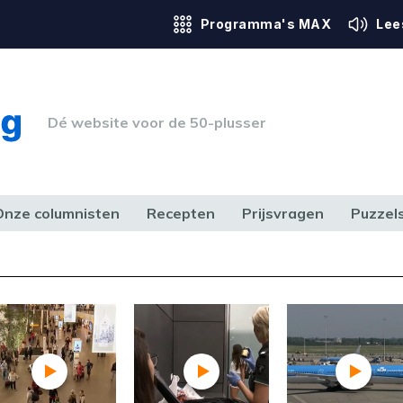
Programma's MAX
Lee
Dé website voor de 50-plusser
Onze columnisten
Recepten
Prijsvragen
Puzzel
ERK & RECHT
GEZONDHEID & SPORT
HUIS, TUIN & HOBBY
MEDIA & 
Foutcode 403
ream is op dit moment niet
t probleem zich blijft voordoen,
 op met onze klantenservice.