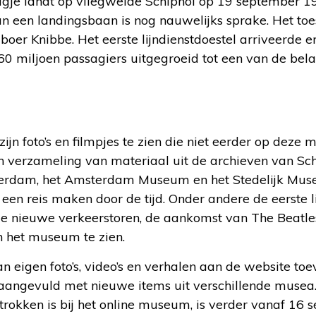
tuigje landt op vliegweide Schiphol op 19 september 
 Van een landingsbaan is nog nauwelijks sprake. Het toe
er Knibbe. Het eerste lijndienstdoestel arriveerde er
 60 miljoen passagiers uitgegroeid tot een van de bela
zijn foto’s en filmpjes te zien die niet eerder op deze
een verzameling van materiaal uit de archieven van Sc
terdam, het Amsterdam Museum en het Stedelijk Mus
een reis maken door de tijd. Onder andere de eerste 
de nieuwe verkeerstoren, de aankomst van The Beatle
in het museum te zien.
an eigen foto’s, video’s en verhalen aan de website t
 aangevuld met nieuwe items uit verschillende musea
okken is bij het online museum, is verder vanaf 16 