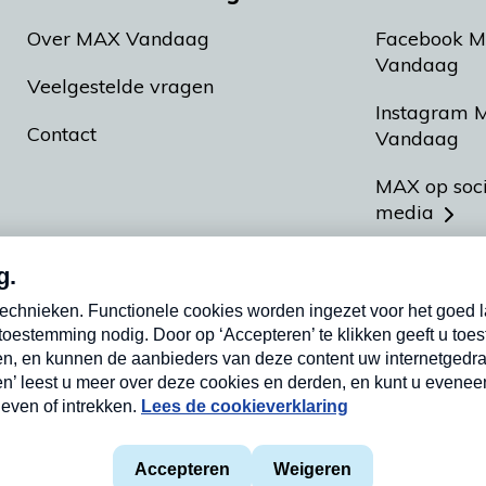
Over MAX Vandaag
Facebook 
Vandaag
Veelgestelde vragen
Instagram 
Contact
Vandaag
MAX op soc
media
MAX vakan
Meldpunt A
Heel Hollan
aarden
Privacyverklaring
Cookieverklaring