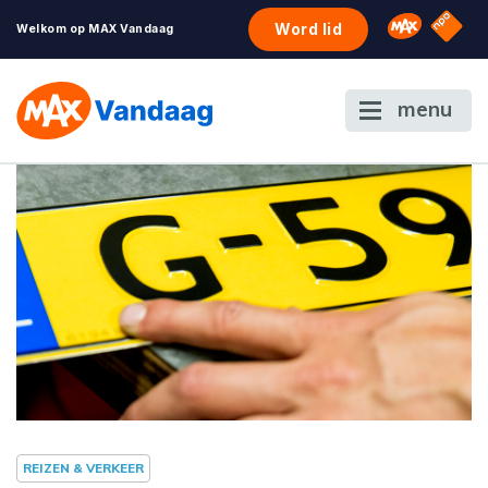
NPO S
Omroep 
Word lid
Welkom op MAX Vandaag
menu
REIZEN & VERKEER