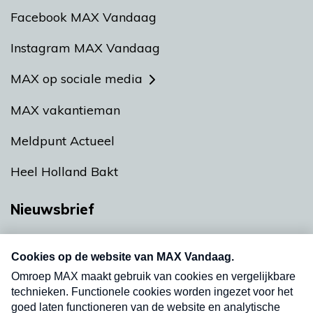
Facebook MAX Vandaag
Instagram MAX Vandaag
MAX op sociale media
MAX vakantieman
Meldpunt Actueel
Heel Holland Bakt
Nieuwsbrief
Neem hier een gratis abonnement op onze
nieuwsbrief. Elke vrijdag- en dinsdagochtend in
uw mailbox.
Verzend