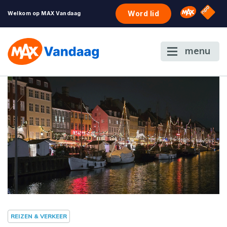
NPO S
Omroep 
Word lid
Welkom op MAX Vandaag
menu
REIZEN & VERKEER