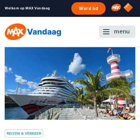
NPO S
Omroep 
Word lid
Welkom op MAX Vandaag
menu
REIZEN & VERKEER