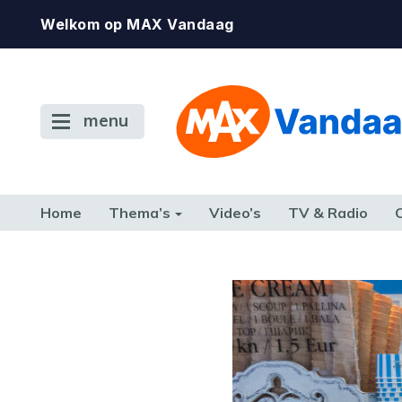
Welkom op MAX Vandaag
menu
Home
Thema’s
Video’s
TV & Radio
CONSUMENT
ETEN & DRINKEN
FAMILIE & RELATIE
GELD, W
TERUG NAAR TOEN