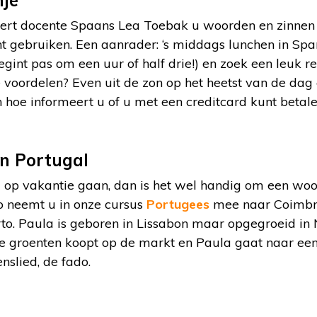
nje
ert docente Spaans Lea Toebak u woorden en zinnen 
t gebruiken. Een aanrader: ‘s middags lunchen in Spa
egint pas om een uur of half drie!) en zoek een leuk 
 voordelen? Even uit de zon op het heetst van de dag
 hoe informeert u of u met een creditcard kunt betal
n Portugal
 op vakantie gaan, dan is het wel handig om een woo
io neemt u in onze cursus
Portugees
mee naar Coimbra
to. Paula is geboren in Lissabon maar opgegroeid in 
te groenten koopt op de markt en Paula gaat naar een 
nslied, de fado.