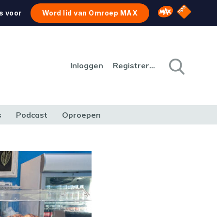
NPO Star
Omroep MAX
s voor
Word lid van Omroep MAX
Inloggen
Registreren
s
Podcast
Oproepen
CULTUUR
NATUUR & MILIEU
REIZEN & VERKEER