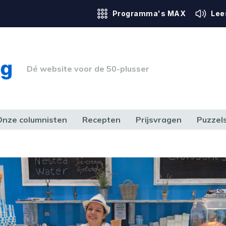
Programma's MAX
Lee
Dé website voor de 50-plusser
Onze columnisten
Recepten
Prijsvragen
Puzzel
ERK & RECHT
GEZONDHEID & SPORT
HUIS, TUIN & HOBBY
MEDIA & 