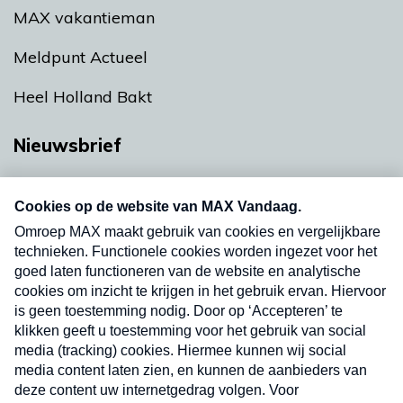
MAX vakantieman
Meldpunt Actueel
Heel Holland Bakt
Nieuwsbrief
Neem hier een gratis abonnement op onze
nieuwsbrief. Elke vrijdag- en dinsdagochtend in
uw mailbox.
Verzend