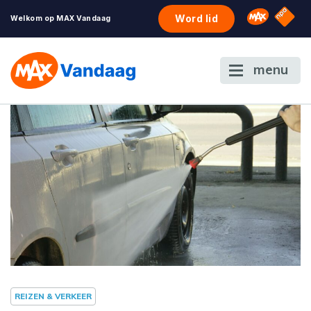
NPO S
Omroep 
Word lid
Welkom op MAX Vandaag
menu
REIZEN & VERKEER