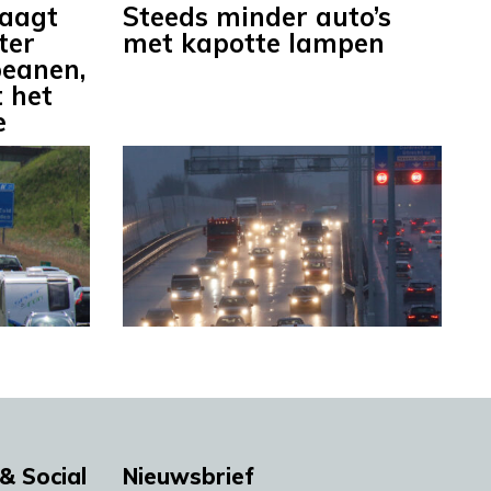
raagt
Steeds minder auto’s
ter
met kapotte lampen
eanen,
t het
e
& Social
Nieuwsbrief