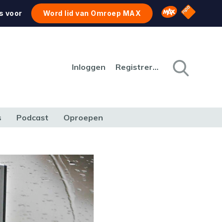
NPO Star
Omroep MAX
s voor
Word lid van Omroep MAX
Inloggen
Registreren
s
Podcast
Oproepen
CULTUUR
NATUUR & MILIEU
REIZEN & VERKEER