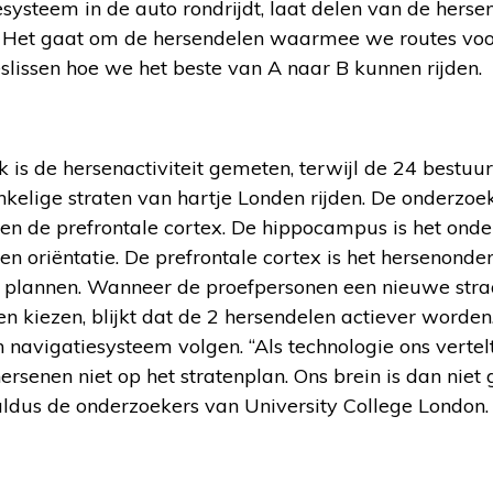
systeem in de auto rondrijdt, laat delen van de hers
 Het gaat om de hersendelen waarmee we routes voor
lissen hoe we het beste van A naar B kunnen rijden.
k is de hersenactiviteit gemeten, terwijl de 24 bestuu
nkelige straten van hartje Londen rijden. De onderzo
n de prefrontale cortex. De hippocampus is het onde
e en oriëntatie. De prefrontale cortex is het herseno
 plannen. Wanneer de proefpersonen een nieuwe straat
n kiezen, blijkt dat de 2 hersendelen actiever worde
n navigatiesysteem volgen. “Als technologie ons vert
ersenen niet op het stratenplan. Ons brein is dan niet 
aldus de onderzoekers van University College London.