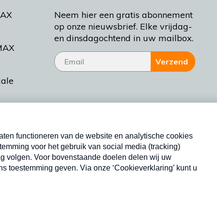
MAX
Neem hier een gratis abonnement
op onze nieuwsbrief. Elke vrijdag-
en dinsdagochtend in uw mailbox.
MAX
Verzend
iale
tieman
ctueel
Nieuwsbrief
d Bakt
Neem hier een gratis abonnement op onze
nieuwsbrief. Elke vrijdag- en dinsdagochtend in uw
mailbox.