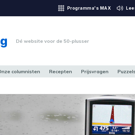
Programma's MAX
Lee
Dé website voor de 50-plusser
Onze columnisten
Recepten
Prijsvragen
Puzzel
ERK & RECHT
GEZONDHEID & SPORT
HUIS, TUIN & HOBBY
MEDIA & 