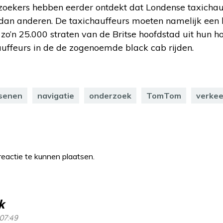
zoekers hebben eerder ontdekt dat Londense taxichau
an anderen. De taxichauffeurs moeten namelijk een 
zo’n 25.000 straten van de Britse hoofdstad uit hun 
ffeurs in de de zogenoemde black cab rijden.
senen
navigatie
onderzoek
TomTom
verkee
eactie te kunnen plaatsen.
k
 07:49