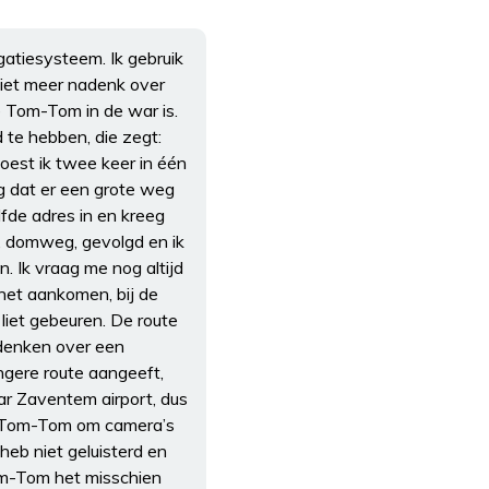
atiesysteem. Ik gebruik
 niet meer nadenk over
 de Tom-Tom in de war is.
 te hebben, die zegt:
moest ik twee keer in één
g dat er een grote weg
lfde adres in en kreeg
, domweg, gevolgd en ik
n. Ik vraag me nog altijd
 het aankomen, bij de
liet gebeuren. De route
adenken over een
ngere route aangeeft,
aar Zaventem airport, dus
de Tom-Tom om camera’s
heb niet geluisterd en
om-Tom het misschien