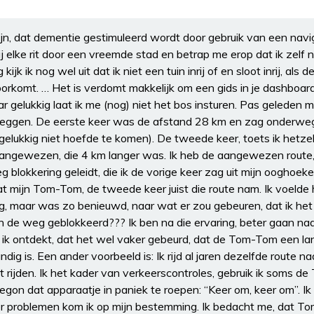
jn, dat dementie gestimuleerd wordt door gebruik van een navig
j elke rit door een vreemde stad en betrap me erop dat ik zelf
kijk ik nog wel uit dat ik niet een tuin inrij of en sloot inrij, als
orkomt. … Het is verdomt makkelijk om een gids in je dashboard
ar gelukkig laat ik me (nog) niet het bos insturen. Pas geleden 
fleggen. De eerste keer was de afstand 28 km en zag onderwe
gelukkig niet hoefde te komen). De tweede keer, toets ik hetze
aangewezen, die 4 km langer was. Ik heb de aangewezen route
 blokkering geleidt, die ik de vorige keer zag uit mijn ooghoeke
t mijn Tom-Tom, de tweede keer juist die route nam. Ik voelde
ng, maar was zo benieuwd, naar wat er zou gebeuren, dat ik het 
 de weg geblokkeerd??? Ik ben na die ervaring, beter gaan n
 ik ontdekt, dat het wel vaker gebeurd, dat de Tom-Tom een la
dig is. Een ander voorbeeld is: Ik rijd al jaren dezelfde route n
t rijden. Ik het kader van verkeerscontroles, gebruik ik soms 
begon dat apparaatje in paniek te roepen: “Keer om, keer om”. Ik 
r problemen kom ik op mijn bestemming. Ik bedacht me, dat T