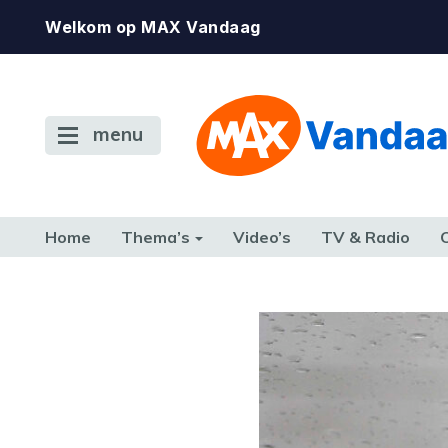
Welkom op MAX Vandaag
menu
Home
Thema’s
Video’s
TV & Radio
CONSUMENT
ETEN & DRINKEN
FAMILIE & RELATIE
GELD, W
TERUG NAAR TOEN