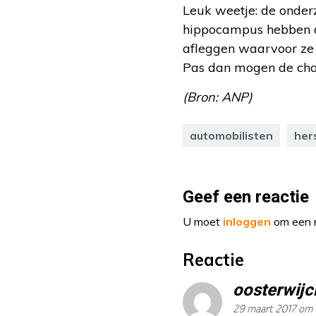
Leuk weetje: de onder
hippocampus hebben d
afleggen waarvoor ze 
Pas dan mogen de chau
(Bron: ANP)
automobilisten
her
Geef een reactie
U moet
inloggen
om een r
Reactie
oosterwijc
29 maart 2017 om