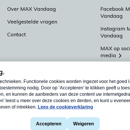
Over MAX Vandaag
Facebook 
Vandaag
Veelgestelde vragen
Instagram 
Contact
Vandaag
MAX op soc
media
MAX vakan
Meldpunt A
Heel Hollan
aarden
Privacyverklaring
Cookieverklaring