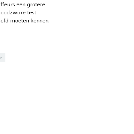
ffeurs een grotere
loodzware test
hoofd moeten kennen.
r