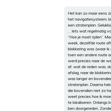
Het kan zo maar eens zi
het navigatiesysteem, bi
een stratenplan. Gelukkig 
… Iets wat regelmatig vo
“Hoe je moet rijden”. Ma
week, dezelfde route a
blokkering was (waar ik 
toen een andere route 
werd precies naar de weg
af, wat de reden was, da
afslag, naar de blokkeri
was langer en bovendien
stratenplan. Daarna heb
die bovendien niet zo han
weet precies hoe ik moe
te lokaliseren. Onlangs 
ben doorgereden. Zonde