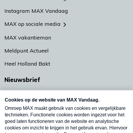
Instagram MAX Vandaag
MAX op sociale media
MAX vakantieman
Meldpunt Actueel
Heel Holland Bakt
Nieuwsbrief
Neem hier een gratis abonnement op onze
nieuwsbrief. Elke vrijdag- en dinsdagochtend in
uw mailbox.
Verzend