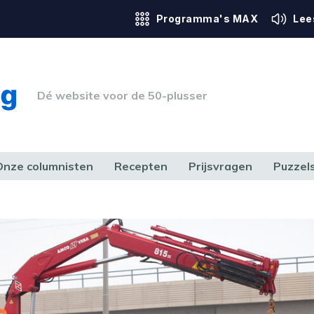
Programma's MAX
Lee
Dé website voor de 50-plusser
Onze columnisten
Recepten
Prijsvragen
Puzzel
ERK & RECHT
GEZONDHEID & SPORT
HUIS, TUIN & HOBBY
MEDIA & 