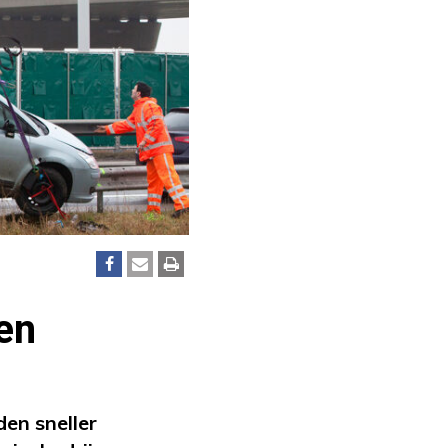
en
en sneller