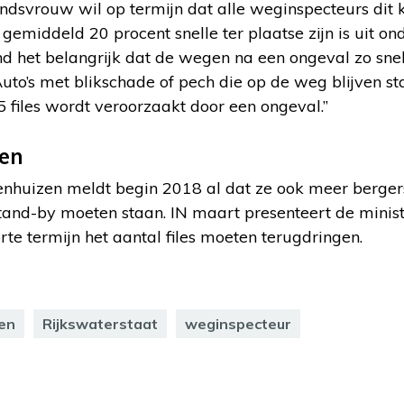
indsvrouw wil op termijn dat alle weginspecteurs dit
gemiddeld 20 procent snelle ter plaatse zijn is uit o
nd het belangrijk dat de wegen na een ongeval zo sne
to’s met blikschade of pech die op de weg blijven st
5 files wordt veroorzaakt door een ongeval.”
gen
huizen meldt begin 2018 al dat ze ook meer bergers 
stand-by moeten staan. IN maart presenteert de minis
te termijn het aantal files moeten terugdringen.
en
Rijkswaterstaat
weginspecteur