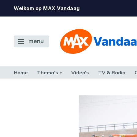
Welkom op MAX Vandaag
menu
Home
Thema’s
Video’s
TV & Radio
CONSUMENT
ETEN & DRINKEN
FAMILIE & RELATIE
GELD, W
TERUG NAAR TOEN