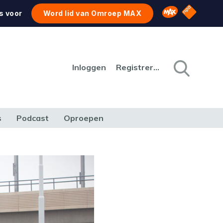
NPO Star
Omroep MAX
s voor
Word lid van Omroep MAX
Inloggen
Registreren
s
Podcast
Oproepen
CULTUUR
NATUUR & MILIEU
REIZEN & VERKEER