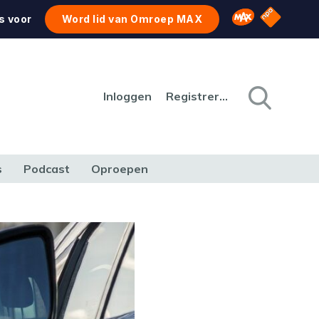
NPO Star
Omroep MAX
s voor
Word lid van Omroep MAX
Inloggen
Registreren
s
Podcast
Oproepen
CULTUUR
NATUUR & MILIEU
REIZEN & VERKEER