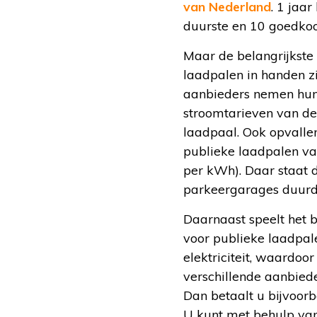
van Nederland
. 1 jaa
duurste en 10 goedko
Maar de belangrijkste v
laadpalen in handen zi
aanbieders nemen hun e
stroomtarieven van de
laadpaal. Ook opvalle
publieke laadpalen va
per kWh). Daar staat 
parkeergarages duurde
Daarnaast speelt het 
voor publieke laadpale
elektriciteit, waardoo
verschillende aanbied
Dan betaalt u bijvoorb
U kunt met behulp van