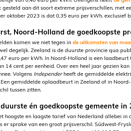
 gesteld aan dit soort extreme prijsverschillen, met ee
r oktober 2023 is dat 0,35 euro per kWh, exclusief b
rst, Noord-Holland de goedkoopste pro
elden komen we niet tegen in
de uitkomsten van maa
r wel degelijk. Zeeland is de duurste provincie qua pu
47 euro per kWh. In Noord-Holland is een laadbeurt 
an 14 cent per eenheid. Over een heel jaar gezien kan 
nnee. Volgens
Independer
heeft de gemiddelde elektr
Een gemiddelde oplaadbeurt in Zeeland of in Noord-
hil tussen zitten.
t duurste én goedkoopste gemeente in
t hoogste en laagste tarief van Nederland allebei in d
is er sprake van een groot prijsverschil. Súdwest-Fry