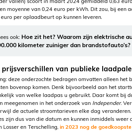
er vallen) scoort in maart 2024 gemiddeld 0,63 euro
n moyenne van 0,24 euro per kWh. Dit zou, bij een a
0 euro per oplaadbeurt op kunnen leveren.
Hoe zit het? Waarom zijn elektrische au
ees ook:
90.000 kilometer zuiniger dan brandstofauto’s?
rijsverschillen van publieke laadpal
ng: deze onderzochte bedragen omvatten alleen het ba
ten bovenop komen. Denk bijvoorbeeld aan het startta
nkelijk van welke laadpas u gebruikt. Daar komt bij 
ijn meegenomen in het onderzoek van
Independer
. Ve
erwijl de actuele stroomtarieven elke dag veranderen
zijn dus van die datum en kunnen inmiddels weer an
 Losser en Terschelling,
in 2023 nog de goedkoopste