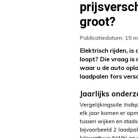
prijsversc
groot?
Publicatiedatum: 15 
Elektrisch rijden, i
loopt? Die vraag is
waar u de auto opla
laadpalen fors versc
Jaarlijks onder
Vergelijkingssite
Inde
elk jaar komen er opme
tussen wijken en stads
bijvoorbeeld 2 laadpal
kilowattuur (kWh) en 