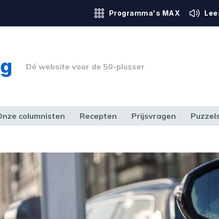
Programma's MAX
Lee
Dé website voor de 50-plusser
Onze columnisten
Recepten
Prijsvragen
Puzzel
ERK & RECHT
GEZONDHEID & SPORT
HUIS, TUIN & HOBBY
MEDIA & 