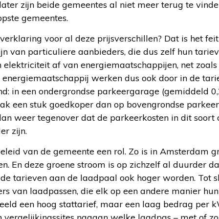
r later zijn beide gemeentes al niet meer terug te vind
opste gemeentes.
erklaring voor al deze prijsverschillen? Dat is het fe
jn van particuliere aanbieders, die dus zelf hun tari
lektriciteit af van energiemaatschappijen, net zoals 
 energiemaatschappij werken dus ook door in de tari
nd: in een ondergrondse parkeergarage (gemiddeld 0,
ak een stuk goedkoper dan op bovengrondse parkeert
dan weer tegenover dat de parkeerkosten in dit soort
r zijn.
beleid van de gemeente een rol. Zo is in Amsterdam g
n. En deze groene stroom is op zichzelf al duurder da
r de tarieven aan de laadpaal ook hoger worden. Tot slo
ers van laadpassen, die elk op een andere manier hu
eeld een hoog stattarief, maar een laag bedrag per k
 vergelijkingssites nagaan welke laadpas – met of 