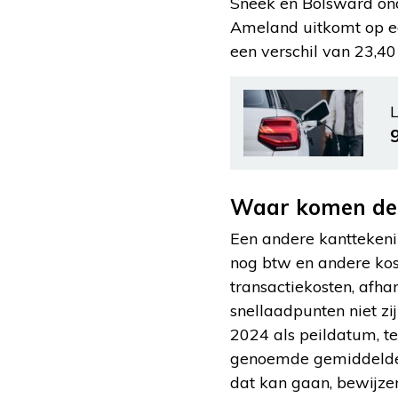
Sneek en Bolsward ond
Ameland uitkomt op ee
een verschil van 23,4
L
Waar komen de p
Een andere kanttekeni
nog btw en andere kos
transactiekosten, afha
snellaadpunten niet z
2024 als peildatum, t
genoemde gemiddeldes 
dat kan gaan, bewijzen