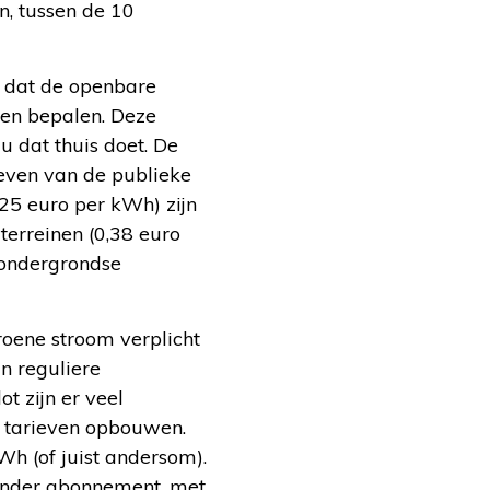
en, tussen de 10
it dat de openbare
even bepalen. Deze
u dat thuis doet. De
even van de publieke
25 euro per kWh) zijn
erreinen (0,38 euro
 ondergrondse
roene stroom verplicht
n reguliere
t zijn er veel
n tarieven opbouwen.
Wh (of juist andersom).
zonder abonnement, met