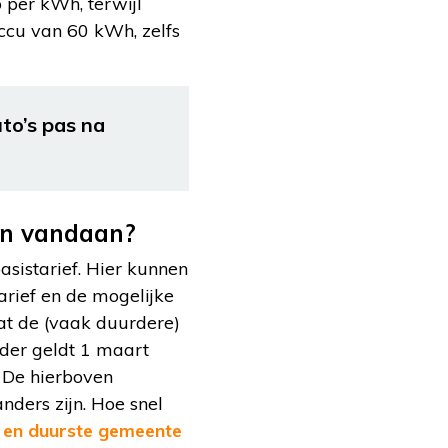
 per kWh, terwijl
ccu van 60 kWh, zelfs
to’s pas na
en vandaan?
sistarief. Hier kunnen
rief en de mogelijke
dat de (vaak duurdere)
rder geldt 1 maart
. De hierboven
ders zijn. Hoe snel
 en duurste gemeente