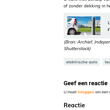
of zonder dekking in he
L
(Bron: Archief, Indep
Shutterstock)
elektrische auto
la
Geef een reactie
U moet
inloggen
om een r
Reactie