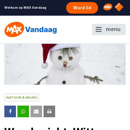
NPO S
Omroep 
Word lid
Welkom op MAX Vandaag
menu
NATUUR & MILIEU