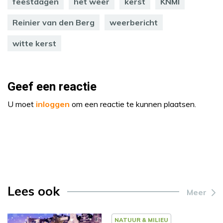
feestdagen
het weer
kerst
KNMI
Reinier van den Berg
weerbericht
witte kerst
Geef een reactie
U moet
inloggen
om een reactie te kunnen plaatsen.
Lees ook
Meer
NATUUR & MILIEU