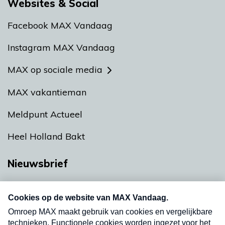
Websites & Social
Facebook MAX Vandaag
Instagram MAX Vandaag
MAX op sociale media
MAX vakantieman
Meldpunt Actueel
Heel Holland Bakt
Nieuwsbrief
Neem hier een gratis abonnement op onze
nieuwsbrief. Elke vrijdag- en dinsdagochtend in
uw mailbox.