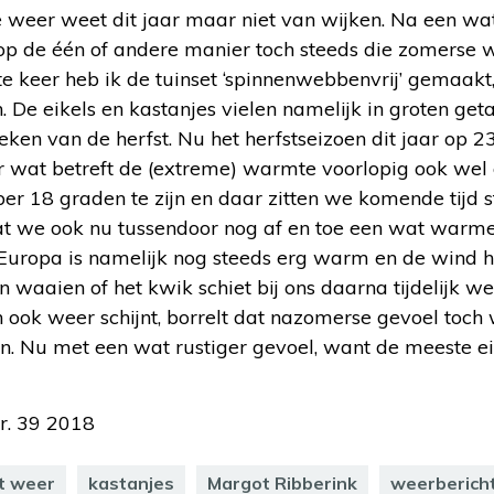
weer weet dit jaar maar niet van wijken. Na een wat
op de één of andere manier toch steeds die zomerse
te keer heb ik de tuinset ‘spinnenwebbenvrij’ gemaakt
 De eikels en kastanjes vielen namelijk in groten get
 teken van de herfst. Nu het herfstseizoen dit jaar op 
voor wat betreft de (extreme) warmte voorlopig ook we
er 18 graden te zijn en daar zitten we komende tijd s
at we ook nu tussendoor nog af en toe een wat warm
 Europa is namelijk nog steeds erg warm en de wind 
n waaien of het kwik schiet bij ons daarna tijdelijk w
 ook weer schijnt, borrelt dat nazomerse gevoel toch w
in. Nu met een wat rustiger gevoel, want de meeste ei
r. 39 2018
t weer
kastanjes
Margot Ribberink
weerberich