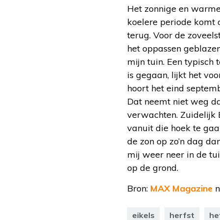
Het zonnige en warme 
koelere periode komt 
terug. Voor de zoveels
het oppassen geblazen.
mijn tuin. Een typisch
is gegaan, lijkt het 
hoort het eind septemb
Dat neemt niet weg d
verwachten. Zuidelijk
vanuit die hoek te gaa
de zon op zo’n dag dan
mij weer neer in de tu
op de grond.
Bron:
MAX Magazine
n
eikels
herfst
he