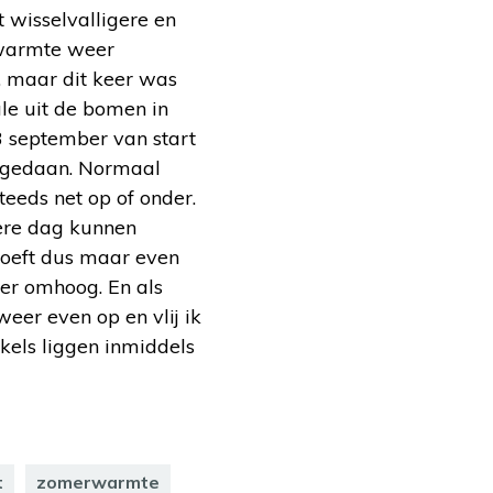
 wisselvalligere en
 warmte weer
, maar dit keer was
ale uit de bomen in
23 september van start
l gedaan. Normaal
teeds net op of onder.
ere dag kunnen
hoeft dus maar even
eer omhoog. En als
eer even op en vlij ik
kels liggen inmiddels
t
zomerwarmte