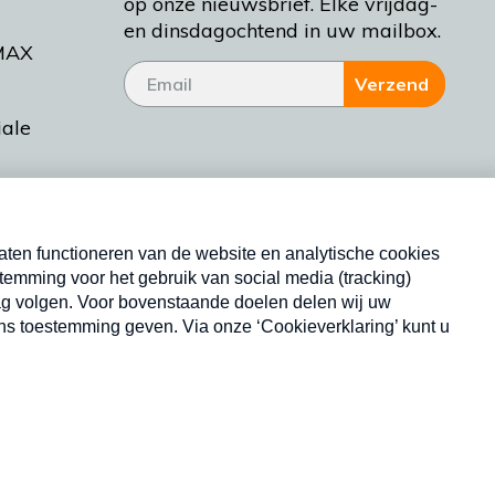
op onze nieuwsbrief. Elke vrijdag-
en dinsdagochtend in uw mailbox.
MAX
Verzend
iale
tieman
ctueel
Nieuwsbrief
d Bakt
Neem hier een gratis abonnement op onze
nieuwsbrief. Elke vrijdag- en dinsdagochtend in uw
mailbox.
Copyright © 2026 MAX Vandaag -
Omroep MAX
privacyverklaring