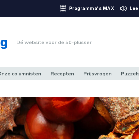
Programma's MAX
Lee
Dé website voor de 50-plusser
Onze columnisten
Recepten
Prijsvragen
Puzzel
ERK & RECHT
GEZONDHEID & SPORT
HUIS, TUIN & HOBBY
MEDIA & 