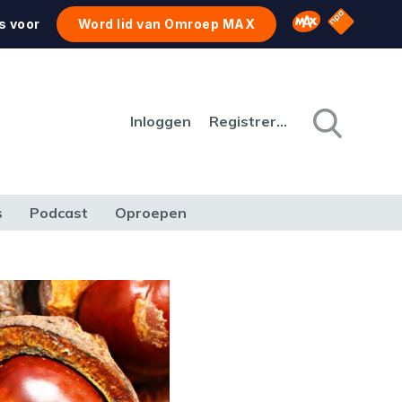
NPO Star
Omroep MAX
s voor
Word lid van Omroep MAX
Inloggen
Registreren
s
Podcast
Oproepen
CULTUUR
NATUUR & MILIEU
REIZEN & VERKEER