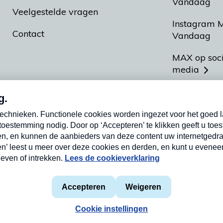
Vandaag
Veelgestelde vragen
Instagram 
Contact
Vandaag
MAX op soc
media
MAX vakan
Meldpunt A
Heel Hollan
aarden
Privacyverklaring
Cookieverklaring