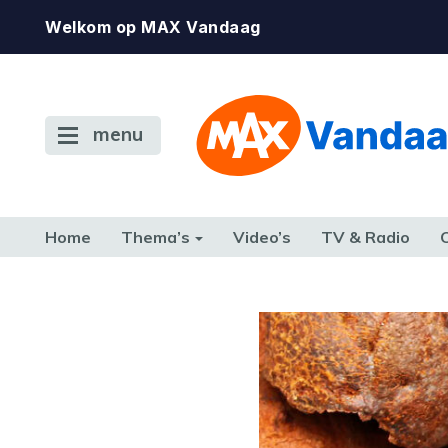
Welkom op MAX Vandaag
menu
Home
Thema’s
Video’s
TV & Radio
CONSUMENT
ETEN & DRINKEN
FAMILIE & RELATIE
GELD, W
TERUG NAAR TOEN