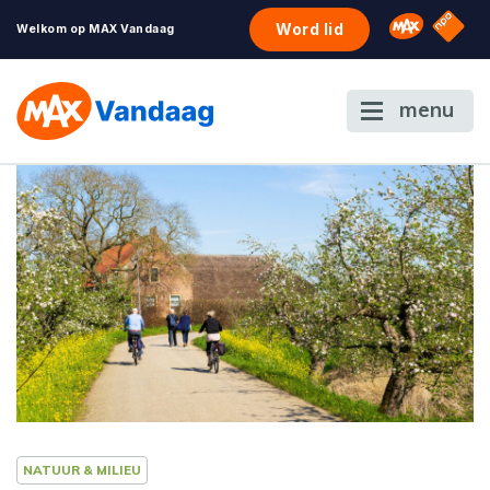
NPO S
Omroep 
Word lid
Welkom op MAX Vandaag
menu
NATUUR & MILIEU