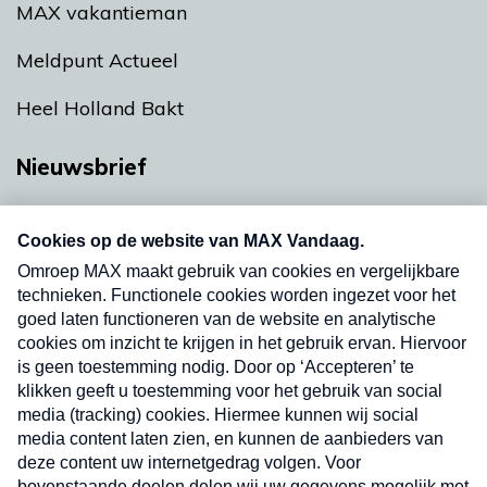
MAX vakantieman
Meldpunt Actueel
Heel Holland Bakt
Nieuwsbrief
Neem hier een gratis abonnement op onze
nieuwsbrief. Elke vrijdag- en dinsdagochtend in
uw mailbox.
Verzend