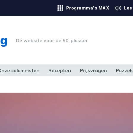
Programma's MAX
Lee
Dé website voor de 50-plusser
Onze columnisten
Recepten
Prijsvragen
Puzzel
ERK & RECHT
GEZONDHEID & SPORT
HUIS, TUIN & HOBBY
MEDIA & 