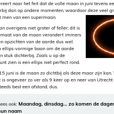
eert naar het feit dat de volle maan in juni tevens e
bij dan op andere momenten, waardoor deze veel groter
ekt men van een supermaan.
n overigens niet groter of feller; dit is
formaat van de maan verandert immers
ten opzichten van de aarde dus wel.
 ellips-vormige baan om de aarde
n stuk dichterbij. Zoals u op de
nt zien is een ellips niet perfect rond.
5 juni is de maan zo dichtbij als deze maar zijn kan. ‘D
 is ongeveer zo ver als 9 keer op en neer van Utrecht
eeds best een afstand, dus.
Maandag, dinsdag… zo komen de dagen
ees ook:
hun naam