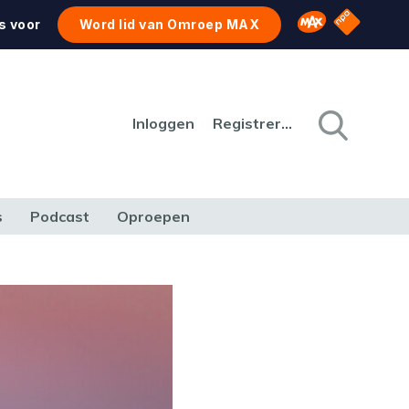
NPO Star
Omroep MAX
s voor
Word lid van Omroep MAX
Inloggen
Registreren
s
Podcast
Oproepen
CULTUUR
NATUUR & MILIEU
REIZEN & VERKEER