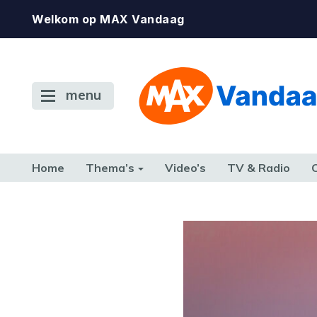
Welkom op MAX Vandaag
menu
Home
Thema’s
Video’s
TV & Radio
CONSUMENT
ETEN & DRINKEN
FAMILIE & RELATIE
GELD, W
TERUG NAAR TOEN