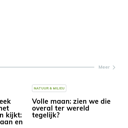
Meer
NATUUR & MILIEU
week
Volle maan: zien we die
het
overal ter wereld
 kijkt:
tegelijk?
maan en