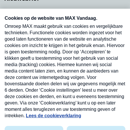
Neem hier een gratis abonnement op onze
nieuwsbrief. Elke vrijdag- en dinsdagochtend in
uw mailbox.
Verzend
Nieuwsbrief
Neem hier een gratis abonnement op onze
nieuwsbrief. Elke vrijdag- en dinsdagochtend in uw
mailbox.
Contact
Algemene voorwaarden
Privacyverklaring
Cookieverklaring