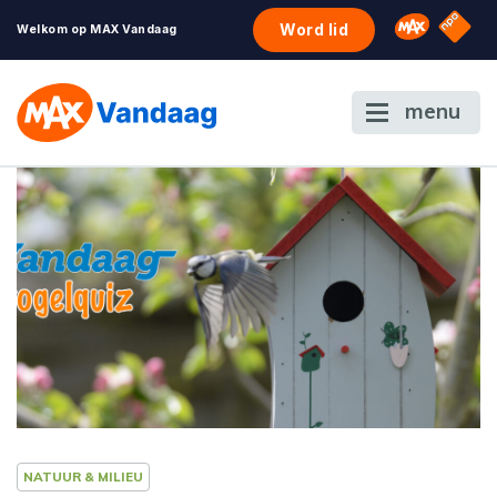
NPO S
Omroep 
Word lid
Welkom op MAX Vandaag
menu
NATUUR & MILIEU