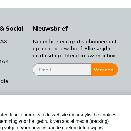
& Social
Nieuwsbrief
MAX
Neem hier een gratis abonnement
op onze nieuwsbrief. Elke vrijdag-
en dinsdagochtend in uw mailbox.
MAX
Verzend
iale
tieman
ctueel
Nieuwsbrief
d Bakt