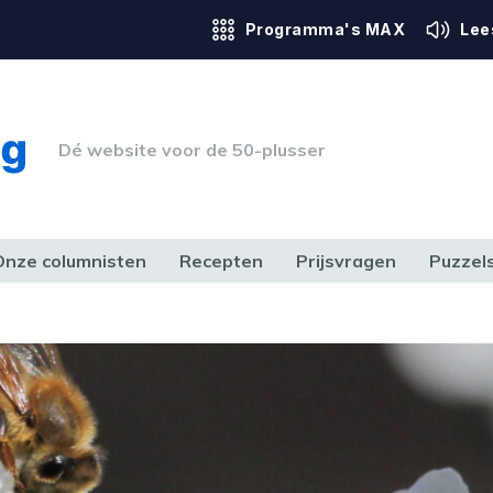
Programma's MAX
Lee
Dé website voor de 50-plusser
Onze columnisten
Recepten
Prijsvragen
Puzzel
ERK & RECHT
GEZONDHEID & SPORT
HUIS, TUIN & HOBBY
MEDIA & 