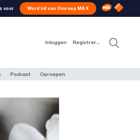
NPO Star
Omroep MAX
s voor
Word lid van Omroep MAX
Inloggen
Registreren
s
Podcast
Oproepen
CULTUUR
NATUUR & MILIEU
REIZEN & VERKEER