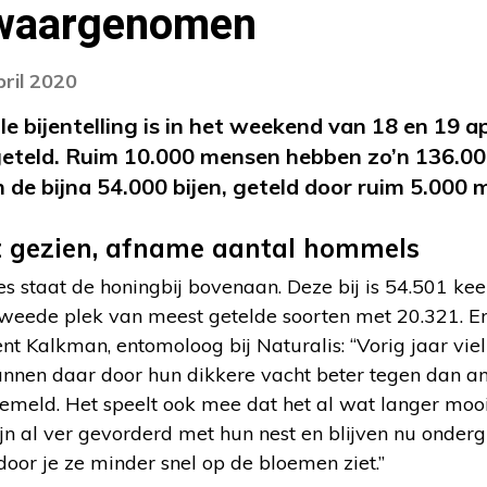
waargenomen
pril 2020
le bijentelling is in het weekend van 18 en 19 a
geteld. Ruim 10.000 mensen hebben zo’n 136.00
n de bijna 54.000 bijen, geteld door ruim 5.000 
t gezien, afname aantal hommels
es staat de honingbij bovenaan. Deze bij is 54.501 kee
tweede plek van meest getelde soorten met 20.321. Er 
t Kalkman, entomoloog bij Naturalis: “Vorig jaar viel 
nen daar door hun dikkere vacht beter tegen dan an
emeld. Het speelt ook mee dat het al wat langer mooi
n al ver gevorderd met hun nest en blijven nu onder
oor je ze minder snel op de bloemen ziet.”