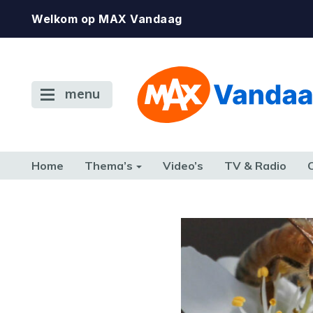
Welkom op MAX Vandaag
menu
Home
Thema’s
Video’s
TV & Radio
CONSUMENT
ETEN & DRINKEN
FAMILIE & RELATIE
GELD, W
TERUG NAAR TOEN