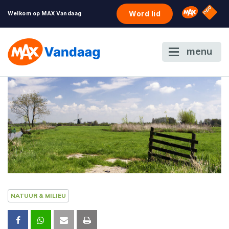
NPO S
Omroep 
Word lid
Welkom op MAX Vandaag
menu
NATUUR & MILIEU