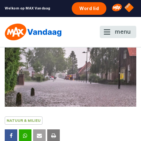
NPO S
Omroep 
Word lid
Welkom op MAX Vandaag
menu
NATUUR & MILIEU