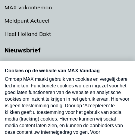
MAX vakantieman
Meldpunt Actueel
Heel Holland Bakt
Nieuwsbrief
Neem hier een gratis abonnement op onze
nieuwsbrief. Elke vrijdag- en dinsdagochtend in
uw mailbox.
Verzend