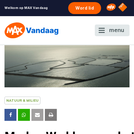
NPO S
Omroep 
Word lid
Welkom op MAX Vandaag
menu
NATUUR & MILIEU