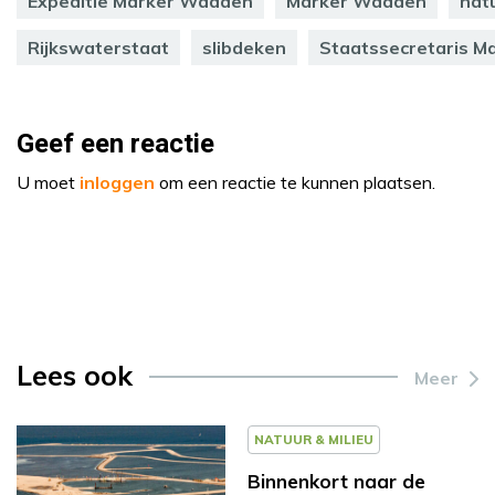
Expeditie Marker Wadden
Marker Wadden
nat
Rijkswaterstaat
slibdeken
Staatssecretaris M
Geef een reactie
U moet
inloggen
om een reactie te kunnen plaatsen.
Lees ook
Meer
NATUUR & MILIEU
Binnenkort naar de