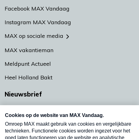
Facebook MAX Vandaag
Instagram MAX Vandaag
MAX op sociale media
MAX vakantieman
Meldpunt Actueel
Heel Holland Bakt
Nieuwsbrief
Neem hier een gratis abonnement op onze
nieuwsbrief. Elke vrijdag- en dinsdagochtend in
uw mailbox.
Verzend