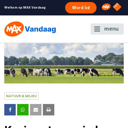
NPO S
Omroep 
Word lid
Welkom op MAX Vandaag
menu
NATUUR & MILIEU