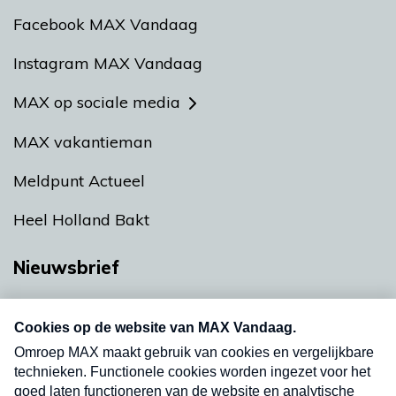
Facebook MAX Vandaag
Instagram MAX Vandaag
MAX op sociale media
MAX vakantieman
Meldpunt Actueel
Heel Holland Bakt
Nieuwsbrief
Neem hier een gratis abonnement op onze
nieuwsbrief. Elke vrijdag- en dinsdagochtend in
uw mailbox.
Verzend