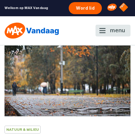
NPO S
Omroep 
Word lid
Welkom op MAX Vandaag
menu
NATUUR & MILIEU