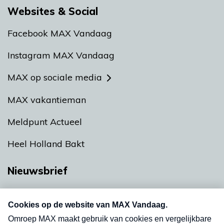
Websites & Social
Facebook MAX Vandaag
Instagram MAX Vandaag
MAX op sociale media
MAX vakantieman
Meldpunt Actueel
Heel Holland Bakt
Nieuwsbrief
Neem hier een gratis abonnement op onze
nieuwsbrief. Elke vrijdag- en dinsdagochtend in
uw mailbox.