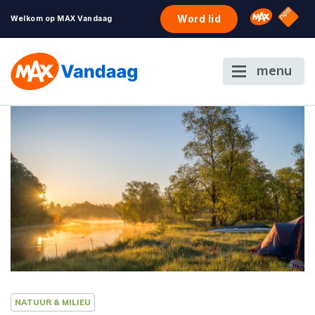
NPO S
Omroep 
Word lid
Welkom op MAX Vandaag
menu
NATUUR & MILIEU