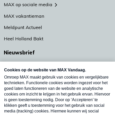
MAX op sociale media
MAX vakantieman
Meldpunt Actueel
Heel Holland Bakt
Nieuwsbrief
Neem hier een gratis abonnement op onze
nieuwsbrief. Elke vrijdag- en dinsdagochtend in
uw mailbox.
Verzend