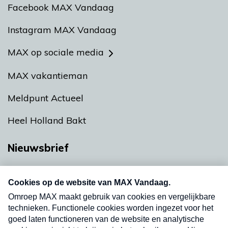
Facebook MAX Vandaag
Instagram MAX Vandaag
MAX op sociale media
MAX vakantieman
Meldpunt Actueel
Heel Holland Bakt
Nieuwsbrief
Neem hier een gratis abonnement op onze
nieuwsbrief. Elke vrijdag- en dinsdagochtend in
uw mailbox.
Verzend