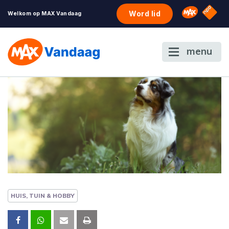
NPO S
Omroep 
Word lid
Welkom op MAX Vandaag
menu
HUIS, TUIN & HOBBY