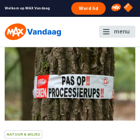
NPO S
Omroep 
Word lid
Welkom op MAX Vandaag
menu
NATUUR & MILIEU