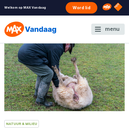
NPO S
Omroep 
Word lid
Welkom op MAX Vandaag
menu
NATUUR & MILIEU