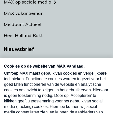
MAX op sociale media
MAX vakantieman
Meldpunt Actueel
Heel Holland Bakt
Nieuwsbrief
Neem hier een gratis abonnement op onze
nieuwsbrief. Elke vrijdag- en dinsdagochtend in
uw mailbox.
Verzend