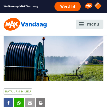
NPO S
Omroep 
Word lid
Welkom op MAX Vandaag
menu
NATUUR & MILIEU