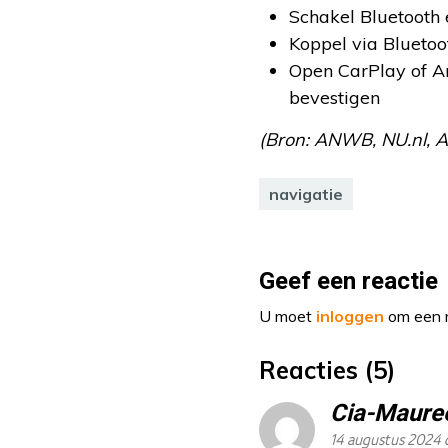
Schakel Bluetooth
Koppel via Blueto
Open CarPlay of An
bevestigen
(Bron: ANWB, NU.nl, Au
navigatie
Geef een reactie
U moet
inloggen
om een r
Reacties (5)
Cia-Maure
14 augustus 2024 