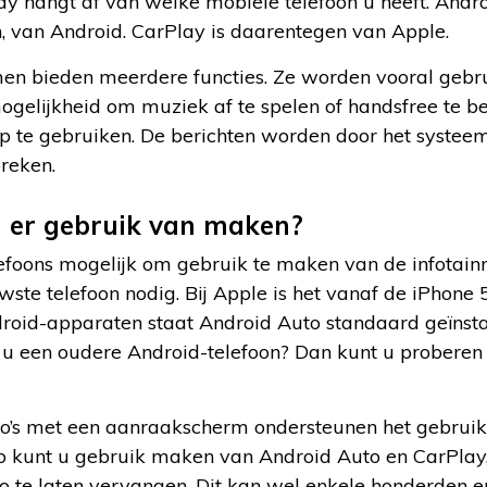
y hangt af van welke mobiele telefoon u heeft. Androi
van Android. CarPlay is daarentegen van Apple.
en bieden meerdere functies. Ze worden vooral gebrui
elijkheid om muziek af te spelen of handsfree te bell
 te gebruiken. De berichten worden door het systee
preken.
 er gebruik van maken?
elefoons mogelijk om gebruik te maken van de infotai
uwste telefoon nodig. Bij Apple is het vanaf de iPhon
droid-apparaten staat Android Auto standaard geïnst
 u een oudere Android-telefoon? Dan kunt u probere
o’s met een aanraakscherm ondersteunen het gebruik
o kunt u gebruik maken van Android Auto en CarPlay,
 te laten vervangen. Dit kan wel enkele honderden eu