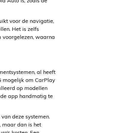
d Auto is, zoals de
kt voor de navigatie,
en. Het is zelfs
m voorgelezen, waarna
nmentsystemen, al heeft
e 5 mogelijk om CarPlay
alleerd op modellen
n de app handmatig te
 van deze systemen.
 maar dan is het
ro’s kosten. Een