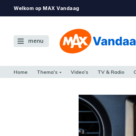
Welkom op MAX Vandaag
menu
Home
Thema’s
Video’s
TV & Radio
CONSUMENT
ETEN & DRINKEN
FAMILIE & RELATIE
GELD, W
TERUG NAAR TOEN