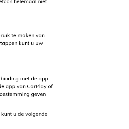
efoon helemaal niet
bruik te maken van
 stappen kunt u uw
rbinding met de app
u de app van CarPlay of
 toestemming geven
 kunt u de volgende