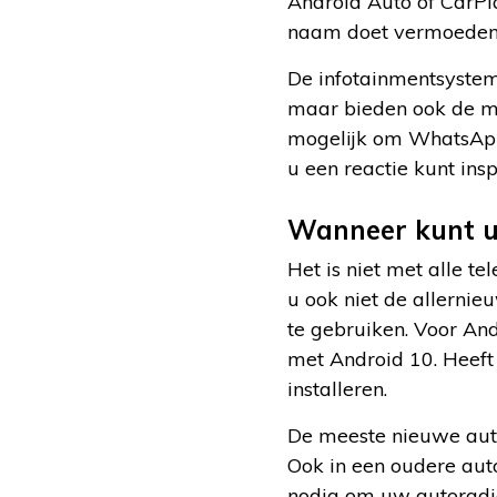
Android Auto of CarPla
naam doet vermoeden, 
De infotainmentsystem
maar bieden ook de mog
mogelijk om WhatsApp
u een reactie kunt ins
Wanneer kunt u
Het is niet met alle t
u ook niet de allernie
te gebruiken. Voor An
met Android 10. Heeft
installeren.
De meeste nieuwe aut
Ook in een oudere aut
nodig om uw autoradio