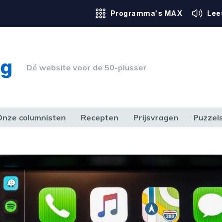
Programma's MAX
Lee
Dé website voor de 50-plusser
Onze columnisten
Recepten
Prijsvragen
Puzzel
ERK & RECHT
GEZONDHEID & SPORT
HUIS, TUIN & HOBBY
MEDIA & 