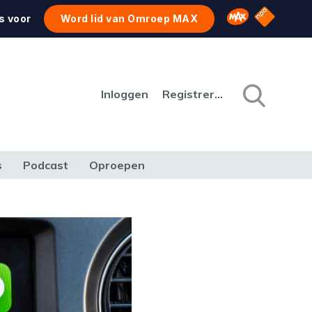
NPO Star
Omroep MAX
s voor
Word lid van Omroep MAX
Inloggen
Registreren
s
Podcast
Oproepen
CULTUUR
NATUUR & MILIEU
REIZEN & VERKEER