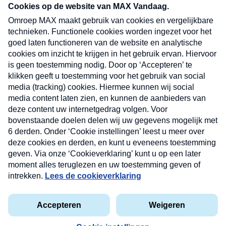
nieuwsbrief. Elke vrijdag- en dinsdagochtend in
uw mailbox.
Verzend
Nieuwsbrief
Neem hier een gratis abonnement op onze
nieuwsbrief. Elke vrijdag- en dinsdagochtend in uw
mailbox.
Contact
Algemene voorwaarden
Privacyverklaring
Cookieverklaring
Kwetsbaarheid melden
privacyverklaring
Copyright © 2026 MAX Vandaag -
Omroep MAX