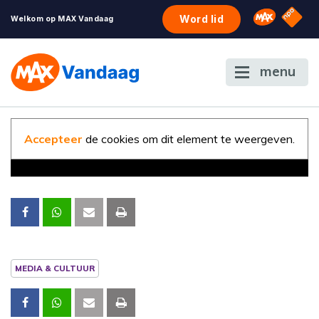
NPO S
Omroep 
Word lid
Welkom op MAX Vandaag
menu
Accepteer
de cookies om dit element te weergeven.
MEDIA & CULTUUR