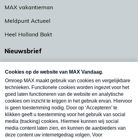
MAX vakantieman
Meldpunt Actueel
Heel Holland Bakt
Nieuwsbrief
Neem hier een gratis abonnement op onze
nieuwsbrief. Elke vrijdag- en dinsdagochtend in
uw mailbox.
Verzend