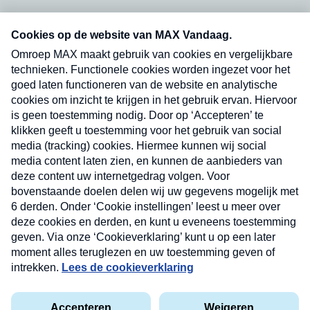
Neem hier een gratis abonnement op onze
nieuwsbrief. Elke vrijdag- en dinsdagochtend in
uw mailbox.
Verzend
Nieuwsbrief
Neem hier een gratis abonnement op onze
nieuwsbrief. Elke vrijdag- en dinsdagochtend in uw
mailbox.
Contact
Algemene voorwaarden
Privacyverklaring
Cookieverklaring