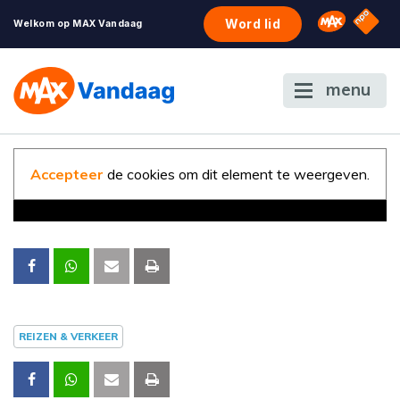
NPO S
Omroep 
Word lid
Welkom op MAX Vandaag
menu
Accepteer
de cookies om dit element te weergeven.
REIZEN & VERKEER