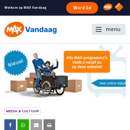
NPO S
Omroep 
Word lid
Welkom op MAX Vandaag
menu
MEDIA & CULTUUR