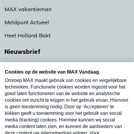
MAX vakantieman
Meldpunt Actueel
Heel Holland Bakt
Nieuwsbrief
Neem hier een gratis abonnement op onze
nieuwsbrief. Elke vrijdag- en dinsdagochtend in
uw mailbox.
Verzend