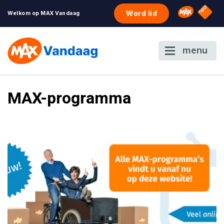
NPO S
Omroep 
Word lid
Welkom op MAX Vandaag
menu
MAX-programma